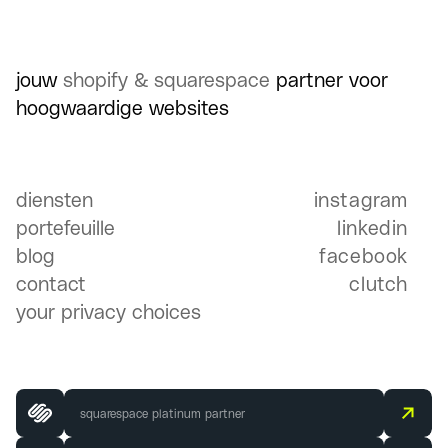
jouw
shopify & squarespace
partner voor
hoogwaardige websites
Diensten
diensten
instagram
Portefeuille
i
portefeuille
linkedin
i
blog
facebook
f
contact
clutch
Blog
c
your privacy choices
Contact
squarespace platinum partner