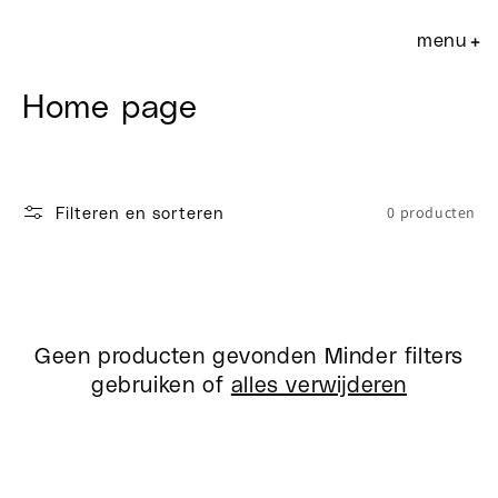
Meteen
naar de
menu
+
content
C
Home page
o
l
0 producten
Filteren en sorteren
l
e
c
Geen producten gevonden
Minder filters
t
gebruiken of
alles verwijderen
i
e
: